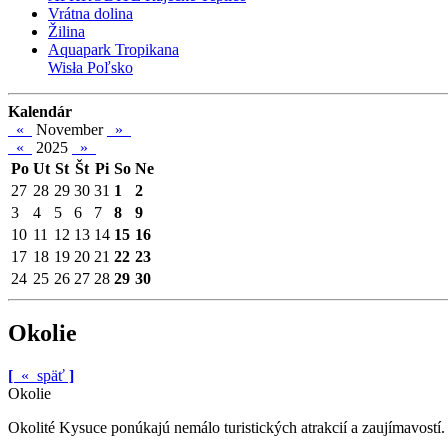
Vrátna dolina
Žilina
Aquapark Tropikana
Wisła Poľsko
Kalendár
«
November
»
«
2025
»
Po
Ut
St
Št
Pi
So
Ne
27
28
29
30
31
1
2
3
4
5
6
7
8
9
10
11
12
13
14
15
16
17
18
19
20
21
22
23
24
25
26
27
28
29
30
Okolie
[
«
späť
]
Okolie
Okolité Kysuce ponúkajú nemálo turistických atrakcií a zaujímavostí.