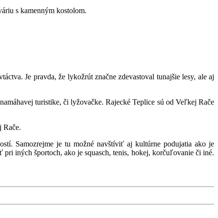
alváriu s kamenným kostolom.
táctva. Je pravda, že lykožrút značne zdevastoval tunajšie lesy, ale aj
amáhavej turistike, či lyžovačke. Rajecké Teplice sú od Veľkej Rače
j Rače.
. Samozrejme je tu možné navštíviť aj kultúrne podujatia ako je
pri iných športoch, ako je squasch, tenis, hokej, korčuľovanie či iné.