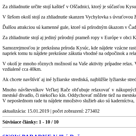
Za zhliadnutie určite stojí kaštieľ v Oščadnici, ktorý je súčasťou K
V širšom okolí stojí za zhliadnutie skanzen Vychylovka s úvraťovou že
Ďalšou atrakciou sú kamenné gule, ktoré sú prírodným úkazom v Čadc
Za zhliadnutie stojí aj jediný prírodný prameň ropy v Európe v obci 
Samozrejmosťou je prekrásna príroda Kysúc, kde nájdete vzácne rastliny
napriek tomu tu nájdete prekrásne zákutia vhodné na odpočinok a rel
V okolí je mnoho rôznych možností na Vaše aktivity prípadne relax.
vzdialené cca 40km.
Ak chcete navštíviť aj iné lyžiarske strediská, najbližšie lyžiarske s
Mnoho návštevníkov Veľkej Rače obľubuje relaxovať v nákupných 
mestské divadlo, či niekoľko kín. Oddychovať môžete tiež na mestskej 
V neposlednom rade tu nájdete množstvo služieb ako sú kaderníctva, r
aktualizácia: 15.01.2019 | počet zobrazení: 273402
Súvisiace články:
1 - 10 / 10