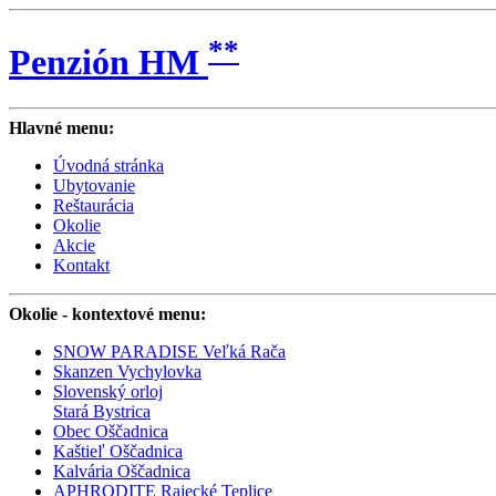
**
Penzión HM
Hlavné menu:
Úvodná stránka
Ubytovanie
Reštaurácia
Okolie
Akcie
Kontakt
Okolie
- kontextové menu:
SNOW PARADISE Veľká Rača
Skanzen Vychylovka
Slovenský orloj
Stará Bystrica
Obec Oščadnica
Kaštieľ Oščadnica
Kalvária Oščadnica
APHRODITE Rajecké Teplice