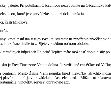
ysuckej galérie. Pri potulkách Oščadnicou nezabudnite na Oščadnickú k
leznicou, ktoré je v prevádzke ako turistická atrakcia.
i, časti Milošová.
Korňa.
, ktoré rastú iba v tejto lokalite, stretnete tu množstvo živočíchov a v
ax. Prekrásne chvíle tu zažijete v každom ročnom období.
 V termálnych kúpeľoch Rajecké Teplice máte možnosť doplniť sily po n
tredisko je Free Time zone Vrátna dolina. Je vzdialené cca 60km od Veľke
centrách. Mesto Žilina Vám ponúka hneď niekoľko takýchto možností
plavárni, ktorá je v prevádzke počas celého roka. Môžete tu relaxovať 
eštaurácie, vinotéky, servisy, opravovne atď.