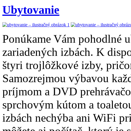
Ubytovanie
Ponúkame Vám pohodlné ub
zariadených izbách. K dispo
štyri trojlôžkové izby, prič
Samozrejmou výbavou každej
príjmom a DVD prehrávačom
sprchovým kútom a toaleto
izbách nechýba ani WiFi pri
môžete aj počítač, ktorý je