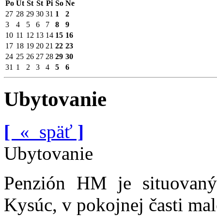
Po
Ut
St
Št
Pi
So
Ne
27
28
29
30
31
1
2
3
4
5
6
7
8
9
10
11
12
13
14
15
16
17
18
19
20
21
22
23
24
25
26
27
28
29
30
31
1
2
3
4
5
6
Ubytovanie
[
«
späť
]
Ubytovanie
Penzión HM je situovaný
Kysúc, v pokojnej časti ma