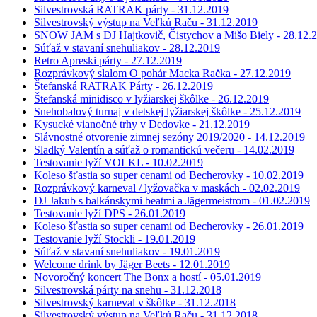
Silvestrovská RATRAK párty - 31.12.2019
Silvestrovský výstup na Veľkú Raču - 31.12.2019
SNOW JAM s DJ Hajtkovič, Čistychov a Mišo Biely - 28.12.
Súťaž v stavaní snehuliakov - 28.12.2019
Retro Apreski párty - 27.12.2019
Rozprávkový slalom O pohár Macka Račka - 27.12.2019
Štefanská RATRAK Párty - 26.12.2019
Štefanská minidisco v lyžiarskej škôlke - 26.12.2019
Snehobalový turnaj v detskej lyžiarskej škôlke - 25.12.2019
Kysucké vianočné trhy v Dedovke - 21.12.2019
Slávnostné otvorenie zimnej sezóny 2019/2020 - 14.12.2019
Sladký Valentín a súťaž o romantickú večeru - 14.02.2019
Testovanie lyží VOLKL - 10.02.2019
Koleso šťastia so super cenami od Becherovky - 10.02.2019
Rozprávkový karneval / lyžovačka v maskách - 02.02.2019
DJ Jakub s balkánskymi beatmi a Jägermeistrom - 01.02.2019
Testovanie lyží DPS - 26.01.2019
Koleso šťastia so super cenami od Becherovky - 26.01.2019
Testovanie lyží Stockli - 19.01.2019
Súťaž v stavaní snehuliakov - 19.01.2019
Welcome drink by Jäger Beets - 12.01.2019
Novoročný koncert The Bonx a hostí - 05.01.2019
Silvestrovská párty na snehu - 31.12.2018
Silvestrovský karneval v škôlke - 31.12.2018
Silvestrovský výstup na Veľkú Raču - 31.12.2018