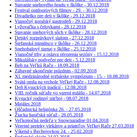
Stavanie snehového hradu v škôlke - 30.12.2018
Festival outdoorových filmov - 29. - 30.12.2018
Divadielko pre deti v škôlke - 29.12.2018
Vianočný goralský gastrodeň - 29.12.2018
Lyžovačka s čelovkami - 28.12.2018
Stavanie snehových sôch v škôlke - 28.12.2018
Detský rozprávkový slalom - 27.12.2018
Štefanská minidisco v škôlke - 26.12.2018
Snehobalový turnaj v škôlke - 25.12.2018
Vianočné trhy a oslava otvorenia sezóny - 15.12.2018
Mikulášsky podvečer pre deti - 5.12.2018
Beh na Veľkú Raču - 18.09.2018
Zábavné ukončenie prázdnin - 02.09.2018
XI. medzinárodné rezbárske sympózium - 15. - 18.08.2018
Svätá omša na vrchole Veľkej Rače - 12.08.2018
Deň Kysuckých tradícií - 12.08.2018
VIII. ročník súťaže vo varení gulášu - 14.07.2018
Kysucký rodinný päťboj - 08.07.2018
Majáles 2018
Oščadnická heligónka 26. - 27.05.2018
Žiacka hasičská súťaž - 26.05.2018
Veľkonočná nedeľa v Snowparadise 01.04.2018
Verejné preteky vlekárov a priateľov Veľkej Rače 27.03.2018
Víkend s Becherovkou 24. - 25.02.2018
Štefanský skialp 24.02.2018