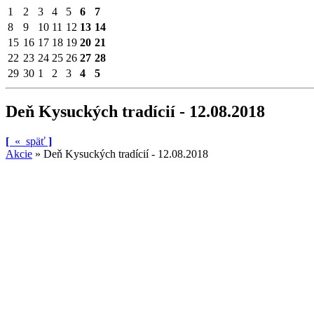
1
2
3
4
5
6
7
8
9
10
11
12
13
14
15
16
17
18
19
20
21
22
23
24
25
26
27
28
29
30
1
2
3
4
5
Deň Kysuckých tradícií - 12.08.2018
[
«
späť
]
Akcie
»
Deň Kysuckých tradícií - 12.08.2018