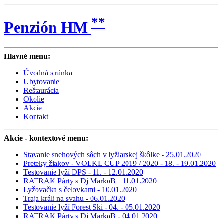
**
Penzión HM
Hlavné menu:
Úvodná stránka
Ubytovanie
Reštaurácia
Okolie
Akcie
Kontakt
Akcie
- kontextové menu:
Stavanie snehových sôch v lyžiarskej škôlke - 25.01.2020
Preteky žiakov - VOLKL CUP 2019 / 2020 - 18. - 19.01.2020
Testovanie lyží DPS - 11. - 12.01.2020
RATRAK Párty s Dj MarkoB - 11.01.2020
Lyžovačka s čelovkami - 10.01.2020
Traja králi na svahu - 06.01.2020
Testovanie lyží Forest Ski - 04. - 05.01.2020
RATRAK Párty s Dj MarkoB - 04.01.2020