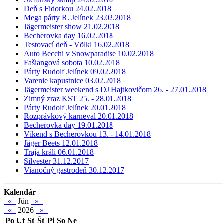
Deň s Fidorkou 24.02.2018
Mega párty R. Jelínek 23.02.2018
Jägermeister show 21.02.2018
Becherovka day 16.02.2018
Testovací deň - Völkl 16.02.2018
Auto Becchi v Snowparadise 10.02.2018
Fašiangová sobota 10.02.2018
Párty Rudolf Jelínek 09.02.2018
Varenie kapustnice 03.02.2018
Jägermeister weekend s DJ Hajtkovičom 26. - 27.01.2018
Zimný zraz KST 25. - 28.01.2018
Párty Rudolf Jelínek 20.01.2018
Rozprávkový karneval 20.01.2018
Becherovka day 19.01.2018
Víkend s Becherovkou 13. - 14.01.2018
Jäger Beets 12.01.2018
Traja králi 06.01.2018
Silvester 31.12.2017
Vianočný gastrodeň 30.12.2017
Kalendár
«
Jún
»
«
2026
»
Po
Ut
St
Št
Pi
So
Ne