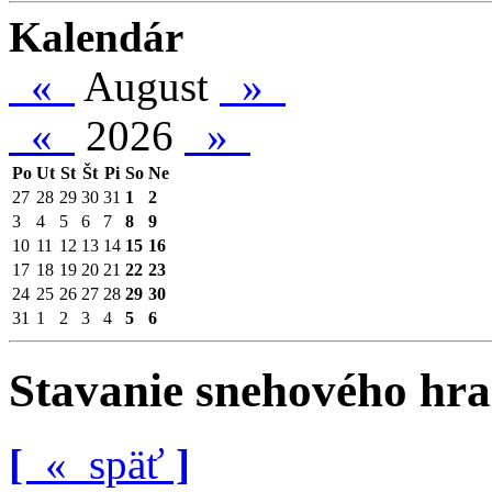
Kalendár
«
August
»
«
2026
»
Po
Ut
St
Št
Pi
So
Ne
27
28
29
30
31
1
2
3
4
5
6
7
8
9
10
11
12
13
14
15
16
17
18
19
20
21
22
23
24
25
26
27
28
29
30
31
1
2
3
4
5
6
Stavanie snehového hra
[
«
späť
]