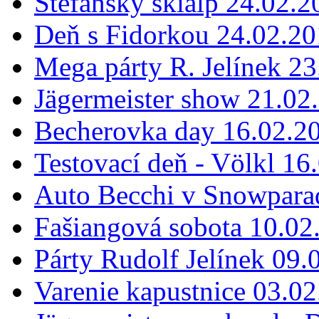
Štefanský skialp 24.02.2
Deň s Fidorkou 24.02.2
Mega párty R. Jelínek 2
Jägermeister show 21.02
Becherovka day 16.02.2
Testovací deň - Völkl 16
Auto Becchi v Snowpara
Fašiangová sobota 10.02
Párty Rudolf Jelínek 09.
Varenie kapustnice 03.0