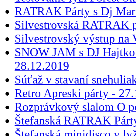
RATRAK Párty s Dj Mar
Silvestrovská RATRAK p
Silvestrovský výstup na
SNOW JAM s DJ Hajtkovi
28.12.2019
Súťaž v stavaní snehulia
Retro Apreski párty - 27
Rozprávkový slalom O p
Štefanská RATRAK Párty
Štefanská minidisco v ly