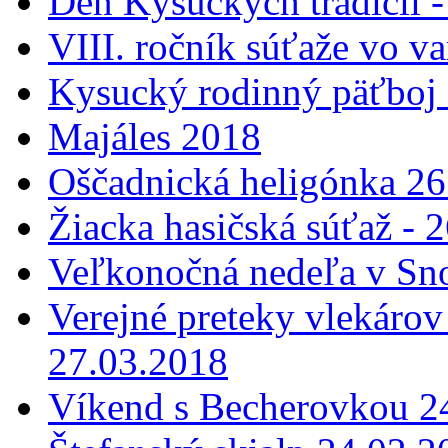
Deň Kysuckých tradícií 
VIII. ročník súťaže vo v
Kysucký rodinný päťboj 
Majáles 2018
Oščadnická heligónka 26
Žiacka hasičská súťaž - 
Veľkonočná nedeľa v Sn
Verejné preteky vlekárov
27.03.2018
Víkend s Becherovkou 24