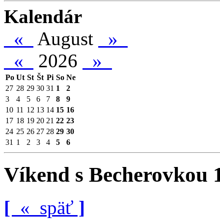
Kalendár
«
August
»
«
2026
»
Po
Ut
St
Št
Pi
So
Ne
27
28
29
30
31
1
2
3
4
5
6
7
8
9
10
11
12
13
14
15
16
17
18
19
20
21
22
23
24
25
26
27
28
29
30
31
1
2
3
4
5
6
Víkend s Becherovkou 1
[
«
späť
]