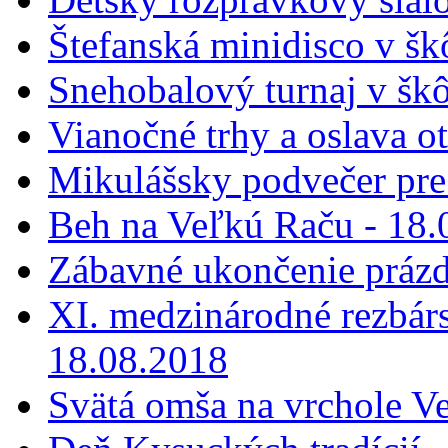
Štefanská minidisco v šk
Snehobalový turnaj v škô
Vianočné trhy a oslava o
Mikulášsky podvečer pre 
Beh na Veľkú Raču - 18.
Zábavné ukončenie prázd
XI. medzinárodné rezbár
18.08.2018
Svätá omša na vrchole V