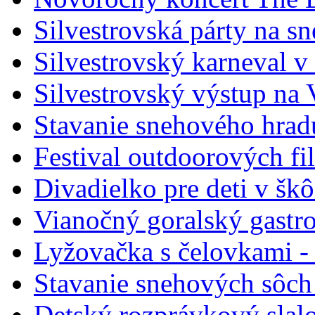
Silvestrovská párty na s
Silvestrovský karneval v
Silvestrovský výstup na
Stavanie snehového hrad
Festival outdoorových fi
Divadielko pre deti v šk
Vianočný goralský gastr
Lyžovačka s čelovkami -
Stavanie snehových sôch
Detský rozprávkový slal