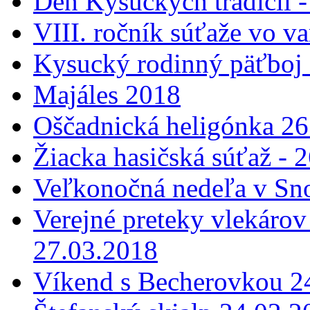
Deň Kysuckých tradícií 
VIII. ročník súťaže vo v
Kysucký rodinný päťboj 
Majáles 2018
Oščadnická heligónka 26
Žiacka hasičská súťaž - 
Veľkonočná nedeľa v Sn
Verejné preteky vlekárov
27.03.2018
Víkend s Becherovkou 24