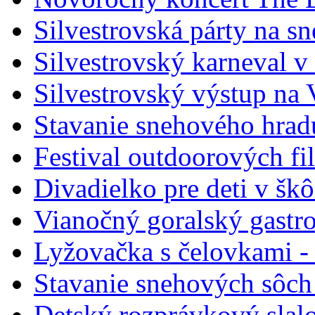
Silvestrovská párty na s
Silvestrovský karneval v
Silvestrovský výstup na
Stavanie snehového hrad
Festival outdoorových fi
Divadielko pre deti v šk
Vianočný goralský gastr
Lyžovačka s čelovkami -
Stavanie snehových sôch
Detský rozprávkový slal