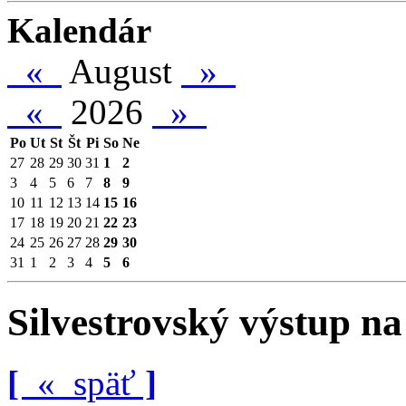
Kalendár
«
August
»
«
2026
»
Po
Ut
St
Št
Pi
So
Ne
27
28
29
30
31
1
2
3
4
5
6
7
8
9
10
11
12
13
14
15
16
17
18
19
20
21
22
23
24
25
26
27
28
29
30
31
1
2
3
4
5
6
Silvestrovský výstup n
[
«
späť
]