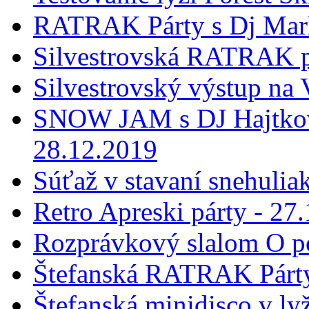
RATRAK Párty s Dj Mar
Silvestrovská RATRAK p
Silvestrovský výstup na
SNOW JAM s DJ Hajtkovi
28.12.2019
Súťaž v stavaní snehulia
Retro Apreski párty - 27
Rozprávkový slalom O p
Štefanská RATRAK Párty
Štefanská minidisco v ly