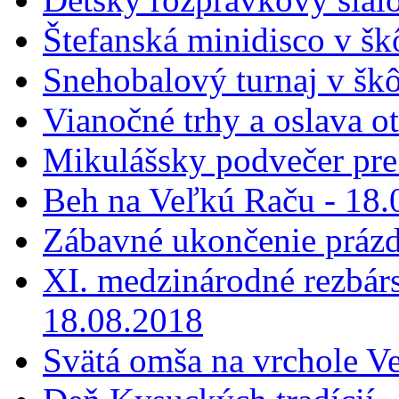
Štefanská minidisco v šk
Snehobalový turnaj v škô
Vianočné trhy a oslava o
Mikulášsky podvečer pre 
Beh na Veľkú Raču - 18.
Zábavné ukončenie prázd
XI. medzinárodné rezbár
18.08.2018
Svätá omša na vrchole V