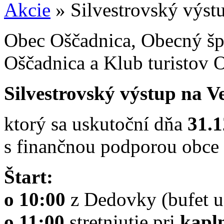
Akcie
»
Silvestrovský výst
Obec Oščadnica, Obecný špo
Oščadnica a Klub turistov 
Silvestrovský výstup na 
ktorý sa uskutoční dňa
31.1
s finančnou podporou obce
Štart:
o 10:00
z Dedovky (bufet 
o 11:00
stretniutie pri
kapl