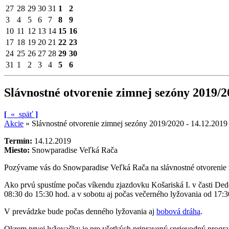
27
28
29
30
31
1
2
3
4
5
6
7
8
9
10
11
12
13
14
15
16
17
18
19
20
21
22
23
24
25
26
27
28
29
30
31
1
2
3
4
5
6
Slávnostné otvorenie zimnej sezóny 2019/2
[
«
späť
]
Akcie
»
Slávnostné otvorenie zimnej sezóny 2019/2020 - 14.12.2019
Termín:
14.12.2019
Miesto:
Snowparadise Veľká Rača
Pozývame vás do Snowparadise Veľká Rača na slávnostné otvorenie zi
Ako prvú spustíme počas víkendu zjazdovku Košariská I. v časti De
08:30 do 15:30 hod. a v sobotu aj počas večerného lyžovania od 17:3
V prevádzke bude počas denného lyžovania aj
bobová dráha
.
Okrem prvej lyžovačky je pre všetkých pripravený sprievodný progr