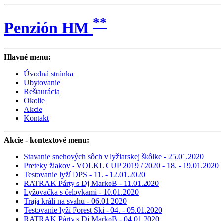
**
Penzión HM
Hlavné menu:
Úvodná stránka
Ubytovanie
Reštaurácia
Okolie
Akcie
Kontakt
Akcie
- kontextové menu:
Stavanie snehových sôch v lyžiarskej škôlke - 25.01.2020
Preteky žiakov - VOLKL CUP 2019 / 2020 - 18. - 19.01.2020
Testovanie lyží DPS - 11. - 12.01.2020
RATRAK Párty s Dj MarkoB - 11.01.2020
Lyžovačka s čelovkami - 10.01.2020
Traja králi na svahu - 06.01.2020
Testovanie lyží Forest Ski - 04. - 05.01.2020
RATRAK Párty s Dj MarkoB - 04.01.2020