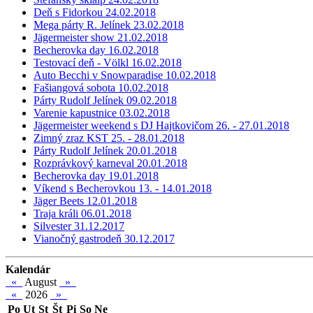
Deň s Fidorkou 24.02.2018
Mega párty R. Jelínek 23.02.2018
Jägermeister show 21.02.2018
Becherovka day 16.02.2018
Testovací deň - Völkl 16.02.2018
Auto Becchi v Snowparadise 10.02.2018
Fašiangová sobota 10.02.2018
Párty Rudolf Jelínek 09.02.2018
Varenie kapustnice 03.02.2018
Jägermeister weekend s DJ Hajtkovičom 26. - 27.01.2018
Zimný zraz KST 25. - 28.01.2018
Párty Rudolf Jelínek 20.01.2018
Rozprávkový karneval 20.01.2018
Becherovka day 19.01.2018
Víkend s Becherovkou 13. - 14.01.2018
Jäger Beets 12.01.2018
Traja králi 06.01.2018
Silvester 31.12.2017
Vianočný gastrodeň 30.12.2017
Kalendár
«
August
»
«
2026
»
Po
Ut
St
Št
Pi
So
Ne