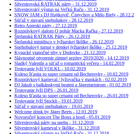
Silvestrovská RATRAK párty - 31.12.2019
Silvestrovský výstup na Veľkú Raču - 31.12.2019
SNOW JAM s DJ Hajtkovič, Čistychov a Mišo Biely - 28.12.
Súťaž v stavaní snehuliakov - 28.12.2019
Retro Apreski párty - 27.12.2019
Rozprávkový slalom O pohár Macka Račka - 27.12.2019
Štefanská RATRAK Párty - 26.12.2019
Štefanská minidisco v lyžiarskej škôlke - 26.12.2019
Snehobalový turnaj v detskej lyžiarskej škôlke - 25.12.2019
Kysucké vianočné trhy v Dedovke - 21.12.2019
Slávnostné otvorenie zimnej sezóny 2019/2020 - 14.12.2019
Sladký Valentín a súťaž o romantickú večeru - 14.02.2019
Testovanie lyží VOLKL - 10.02.2019
Koleso šťastia so super cenami od Becherovky - 10.02.2019
Rozprávkový karneval / lyžovačka v maskách - 02.02.2019
DJ Jakub s balkánskymi beatmi a Jägermeistrom - 01.02.2019
Testovanie lyží DPS - 26.01.2019
Koleso šťastia so super cenami od Becherovky - 26.01.2019
Testovanie lyží Stockli - 19.01.2019
Súťaž v stavaní snehuliakov - 19.01.2019
Welcome drink by Jäger Beets - 12.01.2019
Novoročný koncert The Bonx a hostí - 05.01.2019
Silvestrovská párty na snehu - 31.12.2018
Silvestrovský karneval v škôlke - 31.12.2018
Silvestrovský výstup na Veľkú Raču - 31.12.2018