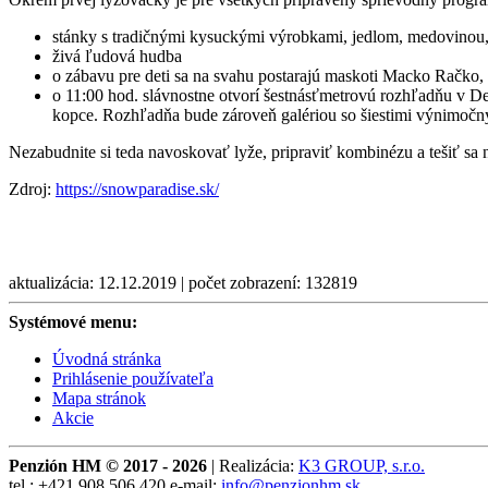
stánky s tradičnými kysuckými výrobkami, jedlom, medovino
živá ľudová hudba
o zábavu pre deti sa na svahu postarajú maskoti Macko Račko
o 11:00 hod. slávnostne otvorí šestnásťmetrovú rozhľadňu v De
kopce. Rozhľadňa bude zároveň galériou so šiestimi výnimočným
Nezabudnite si teda navoskovať lyže, pripraviť kombinézu a tešiť sa 
Zdroj:
https://snowparadise.sk/
aktualizácia: 12.12.2019 | počet zobrazení: 132819
Systémové menu:
Úvodná stránka
Prihlásenie používateľa
Mapa stránok
Akcie
Penzión HM © 2017 - 2026
|
Realizácia:
K3 GROUP, s.r.o.
tel.:
+421 908 506 420
e-mail:
info@penzionhm.sk