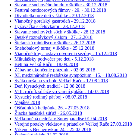
Stavanie snehového hradu v škôlke - 30.12.2018
Festival outdoorových filmov - 29. - 30.12.2018
Divadielko pre deti v škôlke - 29.12.2018
Vianočný goralský gastrodeň - 29.12.2018
Lyžovačka s čelovkami - 28.12.2018
Stavanie snehových sôch v škôlke - 28.12.2018
Detský rozprávkový slalom - 27.12.2018
Štefanská minidisco v škôlke - 26.12.2018
Snehobalový turnaj v škôlke - 25.12.2018
Vianočné trhy a oslava otvorenia sezóny - 15.12.2018
Mikulášsky podvečer pre deti - 5.12.2018
Beh na Veľkú Raču - 18.09.2018
Zábavné ukončenie prázdnin - 02.09.2018
XI. medzinárodné rezbárske sympózium - 15. - 18.08.2018
Svätá omša na vrchole Veľkej Rače - 12.08.2018
Deň Kysuckých tradícií - 12.08.2018
VIII. ročník súťaže vo varení gulášu - 14.07.2018
Kysucký rodinný päťboj - 08.07.2018
Majáles 2018
Oščadnická heligónka 26. - 27.05.2018
Žiacka hasičská súťaž - 26.05.2018
Veľkonočná nedeľa v Snowparadise 01.04.2018
Verejné preteky vlekárov a priateľov Veľkej Rače 27.03.2018
Víkend s Becherovkou 24. - 25.02.2018
Štefanský skialp 24.02.2018