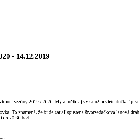
020 - 14.12.2019
mnej sezóny 2019 / 2020. My a určite aj vy sa už neviete dočkať prve
dovka. To znamená, že bude zatiaľ spustená štvorsedačková lanová dr
0 do 20:30 hod.
am: