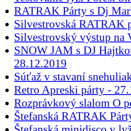
RATRAK Párty s Dj Mar
Silvestrovská RATRAK p
Silvestrovský výstup na
SNOW JAM s DJ Hajtkovi
28.12.2019
Súťaž v stavaní snehulia
Retro Apreski párty - 27
Rozprávkový slalom O p
Štefanská RATRAK Párty
Štefanská minidisco v ly