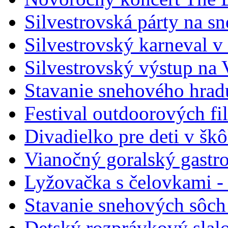
Silvestrovská párty na s
Silvestrovský karneval v
Silvestrovský výstup na
Stavanie snehového hrad
Festival outdoorových fi
Divadielko pre deti v šk
Vianočný goralský gastr
Lyžovačka s čelovkami -
Stavanie snehových sôch
Detský rozprávkový slal