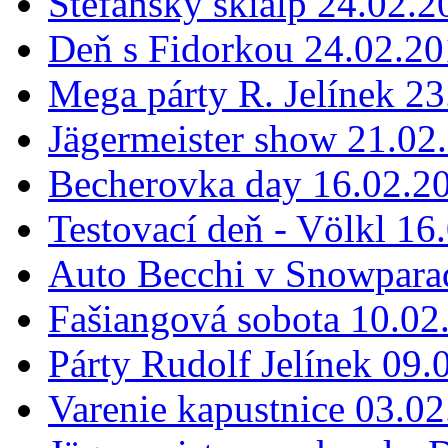
Štefanský skialp 24.02.2
Deň s Fidorkou 24.02.2
Mega párty R. Jelínek 2
Jägermeister show 21.02
Becherovka day 16.02.2
Testovací deň - Völkl 16
Auto Becchi v Snowpara
Fašiangová sobota 10.02
Párty Rudolf Jelínek 09.
Varenie kapustnice 03.0