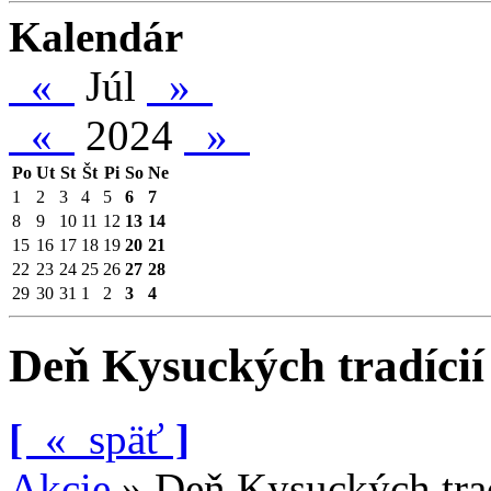
Kalendár
«
Júl
»
«
2024
»
Po
Ut
St
Št
Pi
So
Ne
1
2
3
4
5
6
7
8
9
10
11
12
13
14
15
16
17
18
19
20
21
22
23
24
25
26
27
28
29
30
31
1
2
3
4
Deň Kysuckých tradícií 
[
«
späť
]
Akcie
»
Deň Kysuckých trad