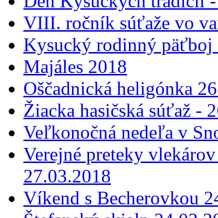
Deň Kysuckých tradícií 
VIII. ročník súťaže vo v
Kysucký rodinný päťboj 
Majáles 2018
Oščadnická heligónka 26
Žiacka hasičská súťaž - 
Veľkonočná nedeľa v Sn
Verejné preteky vlekárov
27.03.2018
Víkend s Becherovkou 24