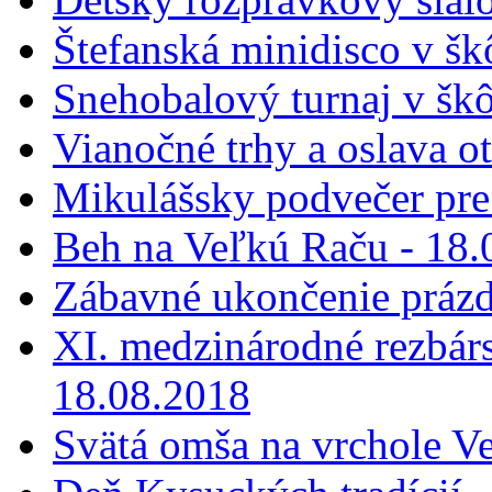
Štefanská minidisco v šk
Snehobalový turnaj v škô
Vianočné trhy a oslava o
Mikulášsky podvečer pre 
Beh na Veľkú Raču - 18.
Zábavné ukončenie prázd
XI. medzinárodné rezbár
18.08.2018
Svätá omša na vrchole V