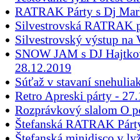
RATRAK Párty s Dj Mar
Silvestrovská RATRAK p
Silvestrovský výstup na
SNOW JAM s DJ Hajtkovi
28.12.2019
Súťaž v stavaní snehulia
Retro Apreski párty - 27
Rozprávkový slalom O p
Štefanská RATRAK Párty
Štefanská minidisco v ly