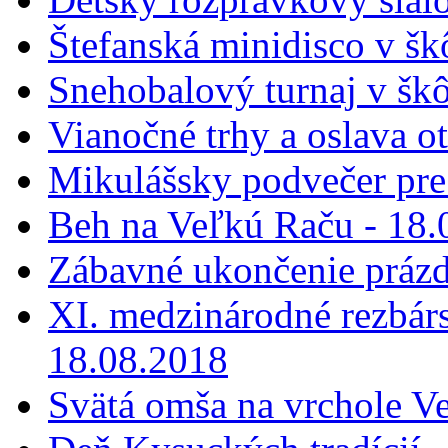
Štefanská minidisco v šk
Snehobalový turnaj v škô
Vianočné trhy a oslava o
Mikulášsky podvečer pre 
Beh na Veľkú Raču - 18.
Zábavné ukončenie prázd
XI. medzinárodné rezbár
18.08.2018
Svätá omša na vrchole V