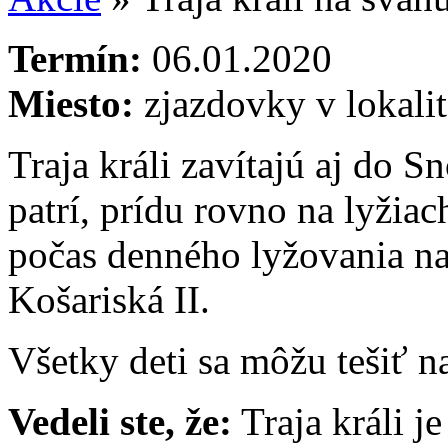
Termín:
06.01.2020
Miesto:
zjazdovky v lokali
Traja králi zavítajú aj do 
patrí, prídu rovno na lyžia
počas denného lyžovania na
Košariská II.
Všetky deti sa môžu tešiť n
Vedeli ste, že:
Traja králi j