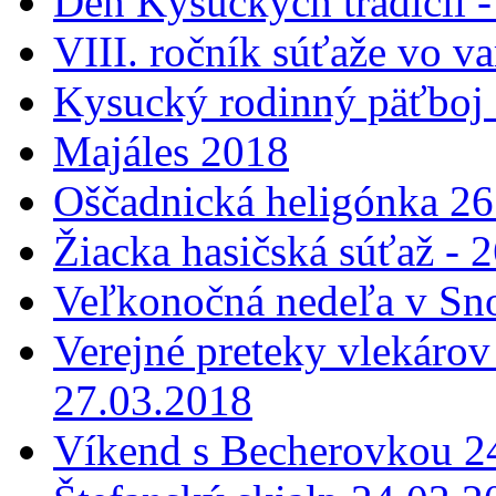
Deň Kysuckých tradícií 
VIII. ročník súťaže vo v
Kysucký rodinný päťboj 
Majáles 2018
Oščadnická heligónka 26
Žiacka hasičská súťaž - 
Veľkonočná nedeľa v Sn
Verejné preteky vlekárov
27.03.2018
Víkend s Becherovkou 24