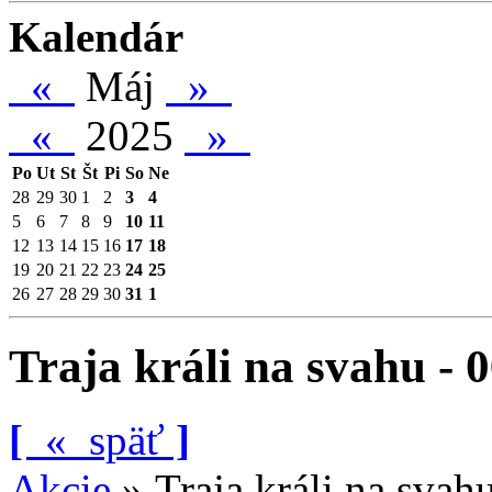
Kalendár
«
Máj
»
«
2025
»
Po
Ut
St
Št
Pi
So
Ne
28
29
30
1
2
3
4
5
6
7
8
9
10
11
12
13
14
15
16
17
18
19
20
21
22
23
24
25
26
27
28
29
30
31
1
Traja králi na svahu - 
[
«
späť
]
Akcie
»
Traja králi na svah