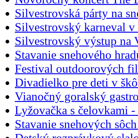
Silvestrovská párty na s
Silvestrovský karneval v
Silvestrovský výstup na
Stavanie snehového hrad
Festival outdoorových fi
Divadielko pre deti v šk
Vianočný goralský gastr
Lyžovačka s čelovkami -
Stavanie snehových sôch
Detský rozprávkový slal