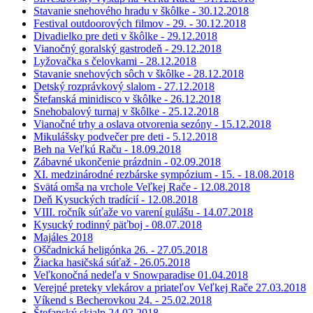
Stavanie snehového hradu v škôlke - 30.12.2018
Festival outdoorových filmov - 29. - 30.12.2018
Divadielko pre deti v škôlke - 29.12.2018
Vianočný goralský gastrodeň - 29.12.2018
Lyžovačka s čelovkami - 28.12.2018
Stavanie snehových sôch v škôlke - 28.12.2018
Detský rozprávkový slalom - 27.12.2018
Štefanská minidisco v škôlke - 26.12.2018
Snehobalový turnaj v škôlke - 25.12.2018
Vianočné trhy a oslava otvorenia sezóny - 15.12.2018
Mikulášsky podvečer pre deti - 5.12.2018
Beh na Veľkú Raču - 18.09.2018
Zábavné ukončenie prázdnin - 02.09.2018
XI. medzinárodné rezbárske sympózium - 15. - 18.08.2018
Svätá omša na vrchole Veľkej Rače - 12.08.2018
Deň Kysuckých tradícií - 12.08.2018
VIII. ročník súťaže vo varení gulášu - 14.07.2018
Kysucký rodinný päťboj - 08.07.2018
Majáles 2018
Oščadnická heligónka 26. - 27.05.2018
Žiacka hasičská súťaž - 26.05.2018
Veľkonočná nedeľa v Snowparadise 01.04.2018
Verejné preteky vlekárov a priateľov Veľkej Rače 27.03.2018
Víkend s Becherovkou 24. - 25.02.2018
Štefanský skialp 24.02.2018