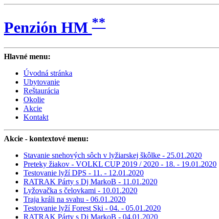
**
Penzión HM
Hlavné menu:
Úvodná stránka
Ubytovanie
Reštaurácia
Okolie
Akcie
Kontakt
Akcie
- kontextové menu:
Stavanie snehových sôch v lyžiarskej škôlke - 25.01.2020
Preteky žiakov - VOLKL CUP 2019 / 2020 - 18. - 19.01.2020
Testovanie lyží DPS - 11. - 12.01.2020
RATRAK Párty s Dj MarkoB - 11.01.2020
Lyžovačka s čelovkami - 10.01.2020
Traja králi na svahu - 06.01.2020
Testovanie lyží Forest Ski - 04. - 05.01.2020
RATRAK Párty s Dj MarkoB - 04.01.2020