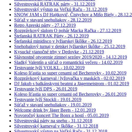
Silvestrovská RATRAK párty - 31.12.2019
Silvestrovský výstup na Veľkú Raču - 31.12.2019
SNOW JAM s DJ Hajtkovič, Čistychov a Mišo Biely - 28.12.
Súťaž v stavaní snehuliakov - 28.12.2019
Retro Apreski párty - 27.12.2019
Rozprávkový slalom O pohár Macka Račka - 27.12.2019
Štefanská RATRAK Párty - 26.12.2019
Štefanská minidisco v lyžiarskej škôlke - 26.12.2019
Snehobalový turnaj v detskej lyžiarskej škôlke - 25.12.2019
Kysucké vianočné trhy v Dedovke - 21.12.2019
Slávnostné otvorenie zimnej sezóny 2019/2020 - 14.12.2019
Sladký Valentín a súťaž o romantickú večeru - 14.02.2019
Testovanie lyží VOLKL - 10.02.2019
Koleso šťastia so super cenami od Becherovky - 10.02.2019
Rozprávkový karneval / lyžovačka v maskách - 02.02.2019
DJ Jakub s balkánskymi beatmi a Jägermeistrom - 01.02.2019
Testovanie lyží DPS - 26.01.2019
Koleso šťastia so super cenami od Becherovky - 26.01.2019
Testovanie lyží Stockli - 19.01.2019
Súťaž v stavaní snehuliakov - 19.01.2019
Welcome drink by Jäger Beets - 12.01.2019
Novoročný koncert The Bonx a hostí - 05.01.2019
Silvestrovská párty na snehu - 31.12.2018
Silvestrovský karneval v škôlke - 31.12.2018
Silvestrovský výstup na Veľkú Raču - 31.12.2018