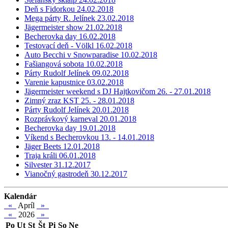
Deň s Fidorkou 24.02.2018
Mega párty R. Jelínek 23.02.2018
Jägermeister show 21.02.2018
Becherovka day 16.02.2018
Testovací deň - Völkl 16.02.2018
Auto Becchi v Snowparadise 10.02.2018
Fašiangová sobota 10.02.2018
Párty Rudolf Jelínek 09.02.2018
Varenie kapustnice 03.02.2018
Jägermeister weekend s DJ Hajtkovičom 26. - 27.01.2018
Zimný zraz KST 25. - 28.01.2018
Párty Rudolf Jelínek 20.01.2018
Rozprávkový karneval 20.01.2018
Becherovka day 19.01.2018
Víkend s Becherovkou 13. - 14.01.2018
Jäger Beets 12.01.2018
Traja králi 06.01.2018
Silvester 31.12.2017
Vianočný gastrodeň 30.12.2017
Kalendár
«
Apríl
»
«
2026
»
Po
Ut
St
Št
Pi
So
Ne