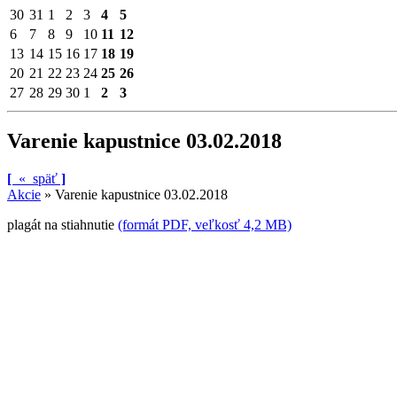
30
31
1
2
3
4
5
6
7
8
9
10
11
12
13
14
15
16
17
18
19
20
21
22
23
24
25
26
27
28
29
30
1
2
3
Varenie kapustnice 03.02.2018
[
«
späť
]
Akcie
»
Varenie kapustnice 03.02.2018
plagát na stiahnutie
(formát PDF, veľkosť 4,2 MB)