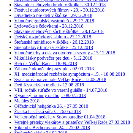
Stavanie snehového hradu v škôlke - 30.12.2018
Festival outdoorových filmov - 29. - 30.12.2018
Divadielko pre deti v škôlke - 29.12.2018
Vianočný goralský gastrodeň - 29.12.2018
Lyžovačka s čelovkami - 28.12.2018
Stavanie snehových sôch v škôlke - 28.12.2018
Detský rozprávkový slalom - 27.12.2018
Štefanská minidisco v škôlke - 26.12.2018
Snehobalový turnaj v škôlke - 25.12.2018
Vianočné trhy a oslava otvorenia sezóny - 15.12.2018
Mikulášsky podvečer pre deti - 5.12.2018
Beh na Veľkú Raču - 18.09.2018
Zábavné ukončenie prázdnin - 02.09.2018
XI. medzinárodné rezbárske sympózium - 15. - 18.08.2018
Svätá omša na vrchole Veľkej Rače - 12.08.2018
Deň Kysuckých tradícií - 12.08.2018
VIII. ročník súťaže vo varení gulášu - 14.07.2018
Kysucký rodinný päťboj - 08.07.2018
Majáles 2018
Oščadnická heligónka 26. - 27.05.2018
Žiacka hasičská súťaž - 26.05.2018
Veľkonočná nedeľa v Snowparadise 01.04.2018
Verejné preteky vlekárov a priateľov Veľkej Rače 27.03.2018
Víkend s Becherovkou 24. - 25.02.2018
Štefanský skialp 24.02.2018