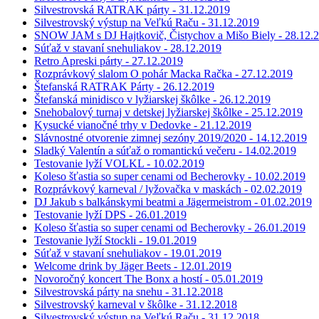
Silvestrovská RATRAK párty - 31.12.2019
Silvestrovský výstup na Veľkú Raču - 31.12.2019
SNOW JAM s DJ Hajtkovič, Čistychov a Mišo Biely - 28.12.
Súťaž v stavaní snehuliakov - 28.12.2019
Retro Apreski párty - 27.12.2019
Rozprávkový slalom O pohár Macka Račka - 27.12.2019
Štefanská RATRAK Párty - 26.12.2019
Štefanská minidisco v lyžiarskej škôlke - 26.12.2019
Snehobalový turnaj v detskej lyžiarskej škôlke - 25.12.2019
Kysucké vianočné trhy v Dedovke - 21.12.2019
Slávnostné otvorenie zimnej sezóny 2019/2020 - 14.12.2019
Sladký Valentín a súťaž o romantickú večeru - 14.02.2019
Testovanie lyží VOLKL - 10.02.2019
Koleso šťastia so super cenami od Becherovky - 10.02.2019
Rozprávkový karneval / lyžovačka v maskách - 02.02.2019
DJ Jakub s balkánskymi beatmi a Jägermeistrom - 01.02.2019
Testovanie lyží DPS - 26.01.2019
Koleso šťastia so super cenami od Becherovky - 26.01.2019
Testovanie lyží Stockli - 19.01.2019
Súťaž v stavaní snehuliakov - 19.01.2019
Welcome drink by Jäger Beets - 12.01.2019
Novoročný koncert The Bonx a hostí - 05.01.2019
Silvestrovská párty na snehu - 31.12.2018
Silvestrovský karneval v škôlke - 31.12.2018
Silvestrovský výstup na Veľkú Raču - 31.12.2018