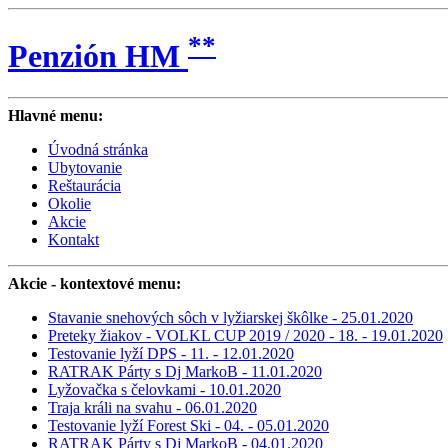
**
Penzión HM
Hlavné menu:
Úvodná stránka
Ubytovanie
Reštaurácia
Okolie
Akcie
Kontakt
Akcie
- kontextové menu:
Stavanie snehových sôch v lyžiarskej škôlke - 25.01.2020
Preteky žiakov - VOLKL CUP 2019 / 2020 - 18. - 19.01.2020
Testovanie lyží DPS - 11. - 12.01.2020
RATRAK Párty s Dj MarkoB - 11.01.2020
Lyžovačka s čelovkami - 10.01.2020
Traja králi na svahu - 06.01.2020
Testovanie lyží Forest Ski - 04. - 05.01.2020
RATRAK Párty s Dj MarkoB - 04.01.2020