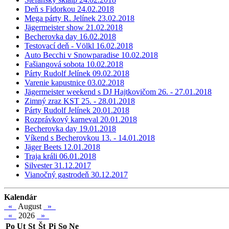
Deň s Fidorkou 24.02.2018
Mega párty R. Jelínek 23.02.2018
Jägermeister show 21.02.2018
Becherovka day 16.02.2018
Testovací deň - Völkl 16.02.2018
Auto Becchi v Snowparadise 10.02.2018
Fašiangová sobota 10.02.2018
Párty Rudolf Jelínek 09.02.2018
Varenie kapustnice 03.02.2018
Jägermeister weekend s DJ Hajtkovičom 26. - 27.01.2018
Zimný zraz KST 25. - 28.01.2018
Párty Rudolf Jelínek 20.01.2018
Rozprávkový karneval 20.01.2018
Becherovka day 19.01.2018
Víkend s Becherovkou 13. - 14.01.2018
Jäger Beets 12.01.2018
Traja králi 06.01.2018
Silvester 31.12.2017
Vianočný gastrodeň 30.12.2017
Kalendár
«
August
»
«
2026
»
Po
Ut
St
Št
Pi
So
Ne