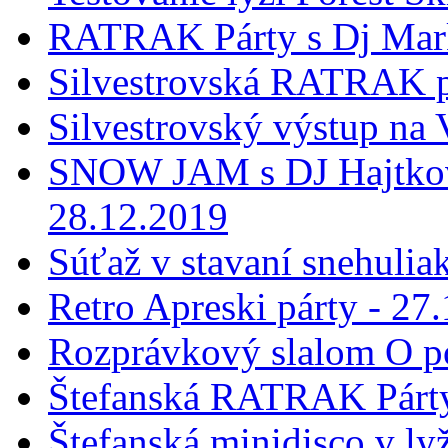
RATRAK Párty s Dj Mar
Silvestrovská RATRAK p
Silvestrovský výstup na
SNOW JAM s DJ Hajtkovi
28.12.2019
Súťaž v stavaní snehulia
Retro Apreski párty - 27
Rozprávkový slalom O p
Štefanská RATRAK Párty
Štefanská minidisco v ly