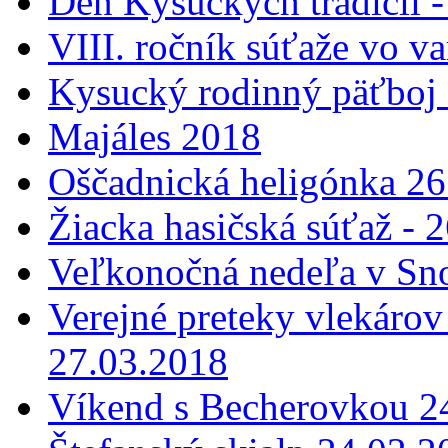
Deň Kysuckých tradícií 
VIII. ročník súťaže vo v
Kysucký rodinný päťboj 
Majáles 2018
Oščadnická heligónka 26
Žiacka hasičská súťaž - 
Veľkonočná nedeľa v Sn
Verejné preteky vlekárov
27.03.2018
Víkend s Becherovkou 24