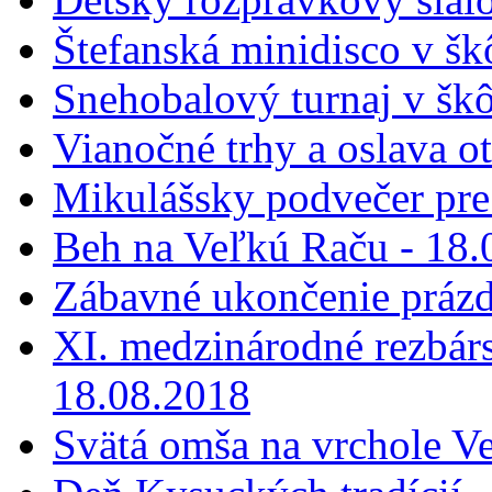
Štefanská minidisco v šk
Snehobalový turnaj v škô
Vianočné trhy a oslava o
Mikulášsky podvečer pre 
Beh na Veľkú Raču - 18.
Zábavné ukončenie prázd
XI. medzinárodné rezbár
18.08.2018
Svätá omša na vrchole V