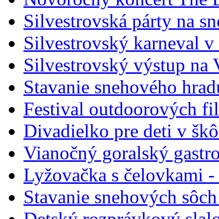
Silvestrovská párty na s
Silvestrovský karneval v
Silvestrovský výstup na
Stavanie snehového hrad
Festival outdoorových fi
Divadielko pre deti v šk
Vianočný goralský gastr
Lyžovačka s čelovkami -
Stavanie snehových sôch
Detský rozprávkový slal